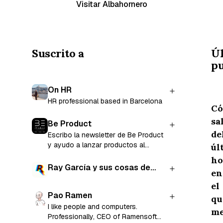
Visitar Albahornero
Suscrito a
Ú
pu
On HR
HR professional based in Barcelona
C
sa
Be Product
de
Escribo la newsletter de Be Product
y ayudo a lanzar productos al
úl
mercado
ho
Ray García y sus cosas de
en
cada día
el
Pao Ramen
qu
I like people and computers.
m
Professionally, CEO of Ramensoft