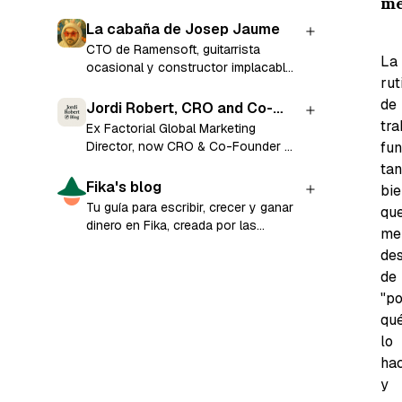
me
and former CTO and co-founder of
Factorial.
La cabaña de Josep Jaume
CTO de Ramensoft, guitarrista
La
ocasional y constructor implacable
rut
de cosas.
de
Jordi Robert, CRO and Co-
tra
Founder at Ramensoft
Ex Factorial Global Marketing
fu
Director, now CRO & Co-Founder at
Ramensoft.
tan
Fika's blog
bie
Tu guía para escribir, crecer y ganar
qu
dinero en Fika, creada por las
me
mismas personas que lo
de
construyeron.
de
"po
qu
lo
hac
y