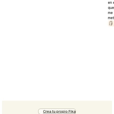
a
en 
que
sen
me
po
met
ob
cu
al
me
im
mu
y
qu
ha
bie
Ha
op
un
rut
de
Crea tu propio Fika